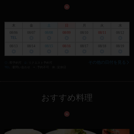
木
金
土
日
月
火
水
08/06
08/07
08/08
08/09
08/10
08/11
08/12
TEL
◎
◎
◎
◎
◎
◎
08/13
08/14
08/15
08/16
08/17
08/18
08/19
◎
◎
◎
◎
◎
◎
◎
その他の日付を見る
◎
即予約可
□
リクエスト予約可
TEL
要問い合わせ
×
予約不可
休
定休日
おすすめ料理