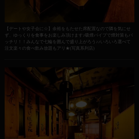
【デートや女子会に☆】余裕をもたせた席配置なので隣を気にせ
ず、ゆっくりを食事をお楽しみ頂けます♪吸煙パイプで煙対策もバ
ッチリ！！みんなで七輪を囲んで盛り上がろう♪♪いろいろ選べて
注文楽々の食べ飲み放題もアリ★(写真系列店)