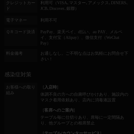
クレジットカー
利用可（VISA､マスター､アメックス､DINERS､
ド
JCB､Discover､銀聯）
電子マネー
利用不可
ＱＲコード決済
PayPay、楽天ペイ、d払い、au PAY、メルペ
イ、支付宝（Alipay）、微信支付（WeChat
Pay）
料金備考
お通しなし。ご不明な点はお気軽にお問合せ下
さい！
感染症対策
お客様への取り
[
入店時
]
組み
体調不良の方への自粛呼びかけあり
施設内の
マスク着用依頼あり
店内に消毒液設置
[
客席へのご案内
]
テーブル毎に仕切りあり
席毎に一定間隔あ
り
他グループとの相席禁止
[
テーブル/カウンターサービス
]