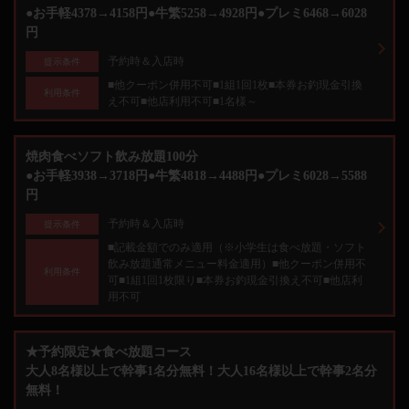
●お手軽4378→4158円●牛繁5258→4928円●プレミ6468→6028
円
予約時＆入店時
提示条件
■他クーポン併用不可■1組1回1枚■本券お釣現金引換
利用条件
え不可■他店利用不可■1名様～
焼肉食べソフト飲み放題100分
●お手軽3938→3718円●牛繁4818→4488円●プレミ6028→5588
円
予約時＆入店時
提示条件
■記載金額でのみ適用（※小学生は食べ放題・ソフト
飲み放題通常メニュー料金適用）■他クーポン併用不
利用条件
可■1組1回1枚限り■本券お釣現金引換え不可■他店利
用不可
★予約限定★食べ放題コース
大人8名様以上で幹事1名分無料！大人16名様以上で幹事2名分
無料！