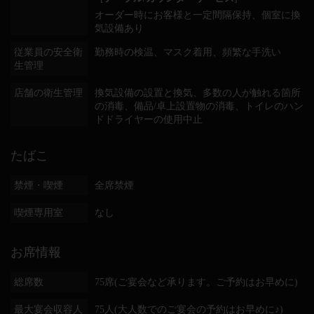
オーダー時にお客様と一定間隔保持
個室に換
気設備あり
従業員の安全衛
勤務時の検温
マスク着用
頻繁な手洗い
生管理
店舗の衛生管理
換気設備の設置と換気
多数の人が触れる箇所
の消毒
備品/卓上設置物の消毒
トイレのハン
ドドライヤーの使用中止
たばこ
禁煙・喫煙
全席禁煙
喫煙専用室
なし
お席情報
総席数
75席(ご宴会など承ります。ご予約はお早めに)
最大宴会収容人
75人(大人数でのご宴会の予約はお早めに♪)