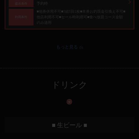
予約時
提示条件
■他券併用不可■1組1回1枚■本券お釣現金引換え不可■
他店利用不可■セール時利用可■食べ放題コース金額
利用条件
のみ適用
もっと見る
(5)
ドリンク
■ 生ビール ■