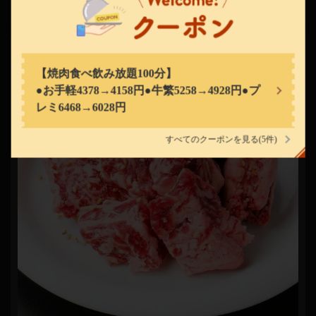
■ 牛繁 プレミアム ■
神奈川県川崎市中原区上小田中６－２３－７森ビル１Ｆ
https://gyushige-musashinakahara.owst.jp/
お店情報をコピー
【焼肉食べ飲み放題100分】
●お手軽4378→4158円●牛繁5258→4928円●プ
レミ6468→6028円
すべてのクーポンを見る
(5件)
閉じる