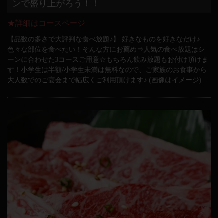
ンで盛り上がろう！！
★詳細はコースページ
【品数の多さで大評判な食べ放題♪】 好きなものを好きなだけ♪
色々な部位を食べたい！そんな方にお薦め⇒人気の食べ放題はシ
ーンに合わせた3コースご用意☆もちろん飲み放題もお付け頂けま
す！小学生は半額/小学生未満は無料なので、ご家族のお食事から
大人数でのご宴会まで幅広くご利用頂けます♪ (画像はイメージ)