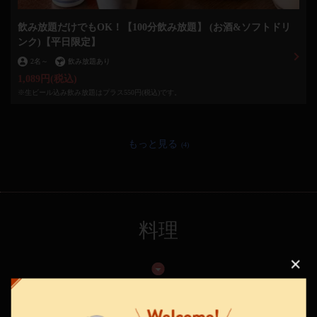
飲み放題だけでもOK！【100分飲み放題】 (お酒&ソフトドリ
ンク)【平日限定】
2名
～
飲み放題あり
1,089円
(税込)
※生ビール込み飲み放題はプラス550円(税込)です。
もっと見る
(4)
料理
この店舗情報をシェアする
元氣七輪焼肉 牛繁 武蔵中原店